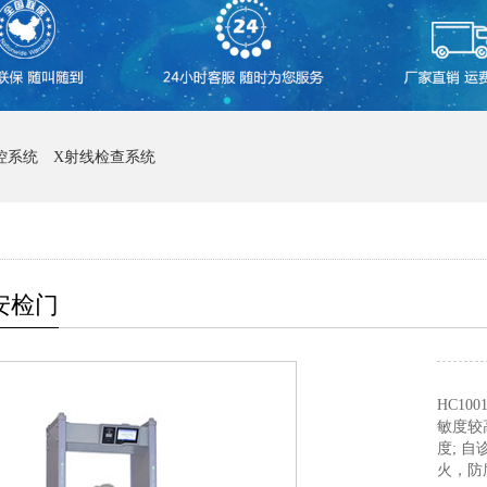
控系统
X射线检查系统
1安检门
HC1
敏度较
度; 
火，防