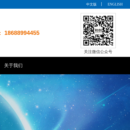
丨
中文版
ENGLISH
18688994455
：
关注微信公众号
关于我们