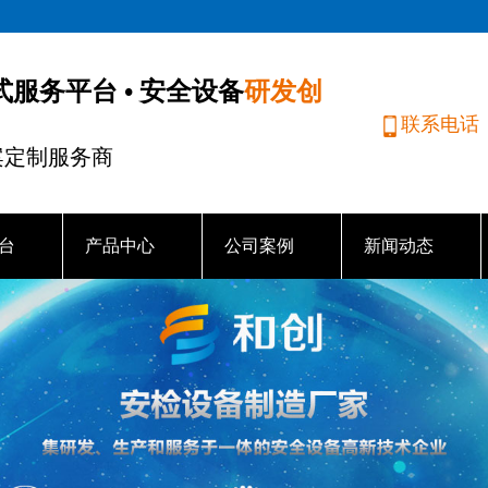
研发创
式服务平台 • 安全设备
联系电话
案定制服务商
台
产品中心
公司案例
新闻动态