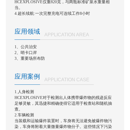
HCEXPLOSIVE仅重820克，与两瓶标准矿泉水重量相
信
当。
4.超长续航:一次完整充电可连续工作8小时
公
众
应用领域
号
APPLICATION AREA
1、公共治安
2、哨卡口岸
3、重要场所布防
应用案例
APPLICATION CASE
1.人身检测
HCEXPLOSIVE对于检测出人体携带爆炸物的残迹反应
足够灵敏，其迅捷和精确使得它适用于检查站和随机抽
查。
2.车辆检测
当装载和运输爆炸装置时，车身将无法避免被爆炸物污
染，车身将附着大量微量爆炸物分子。这些情况下污染