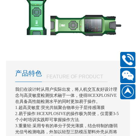
400-
168-
产品特色
6661
FEATURE OF PRODUCT
扫
我们在设计时从用户实际出发，将人机交互友好设计理
念与高灵敏度检测技术融于一体，使得HCEXPLOSIVE
186889
一
在具备高性能检测水平的同时更加易于操作。
扫
1.超高灵敏度:荧光共轭聚合物单分子层传感薄膜
2.易于操作:HCEXPLOSIVE的操作极为简便，仅需要3-5
关
个小时培训实践即可掌握操作方法.
注
3.重量轻:采用专有的单分子荧光薄膜，结合特制的微弱
光信号检测电路，外加以轻型三防模压塑料外壳从而将
微