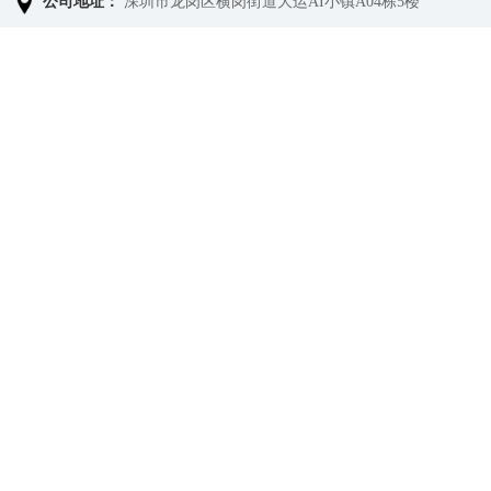
公司地址：
深圳市龙岗区横岗街道大运AI小镇A04栋5楼
提交