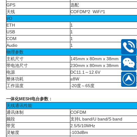
GPS
选配
天线
COFDM*2 WiFi*1
I/O
ETH
1
USB
1
COM
1
Audio
1
物理参数
400-
168-
主机尺寸
145
mm x
80
mm x 38mm
，
540
g
6661
带电池尺寸
230
mm x
80
mm x 38mm
，
900
g
电源
DC11.1
～
12.6V
扫
整体功耗
≤8W
186889
一
工作温度
-20
度～
65
度
扫
一体化
MESH
电台参数：
关
无线通讯性能
通讯体制
COFDM
注
频段
支持
L band/U band/S band
微
带宽
2.5/5/10MHz
信
灵敏度
-103dBm