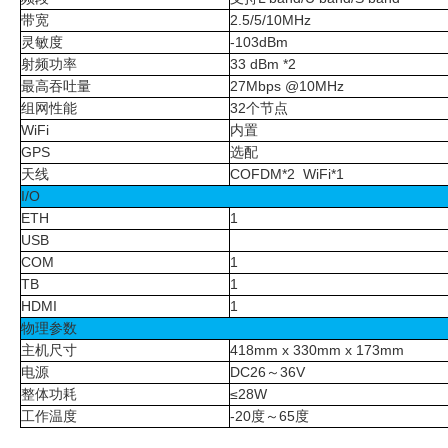
带宽
2.5/5/10MHz
灵敏度
-103dBm
射频功率
33 dBm *2
最高吞吐量
27Mbps @10MHz
组网性能
32
个节点
WiFi
内置
GPS
选配
天线
COFDM*2 WiFi*1
I/O
ETH
1
USB
COM
1
TB
1
HDMI
1
物理参数
主机尺寸
418
mm x
330
mm x
173
mm
电源
DC26
～
36V
整体功耗
≤28W
工作温度
-20
度～
65
度