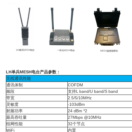
LH
单兵
MESH
电台产品参数：
无线通讯性能
通讯体制
COFDM
频段
支持
L band/U band/S band
带宽
2.5/5/10MHz
灵敏度
-103dBm
射频功率
24 dBm *2
最高吞吐量
27Mbps @10MHz
组网性能
32
个节点
WiFi
内置